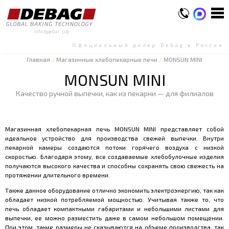
info@дебаг.рф
Официальный дилер Debag в России
Главная
/
Магазинные хлебопекарные печи
/
MONSUN MINI
MONSUN MINI
Качество ручной выпечки, как из пекарни — для филиалов
Магазинная хлебопекарная печь MONSUN MINI представляет собой
идеальное устройство для производства свежей выпечки. Внутри
пекарной камеры создаются потоки горячего воздуха с низкой
скоростью. Благодаря этому, все создаваемые хлебобулочные изделия
получаются высокого качества и способны сохранять свою свежесть на
протяжении длительного времени.
Также данное оборудование отлично экономить электроэнергию, так как
обладает низкой потребляемой мощностью. Учитывая также то, что
печь обладает компактными габаритами и небольшими листами для
выпечки, ее можно разместить даже в самом небольшом помещении.
При этом, такие размеры не сказываются на объеме производства, так