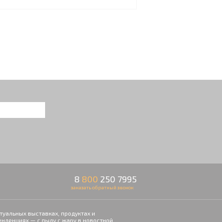
8
800
250 7995
заказать обратный звонок
туальных выставках, продуктах и
енденциях — с пылу с жару в новостной