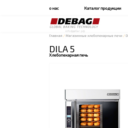
о нас
Каталог продукции
info@дебаг.рф
Главная
/
Магазинные хлебопекарные печи
/
D
DILA 5
Хлебопекарная печь