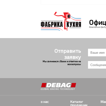
Офиц
Компания Фаб
Отправить
заявку
Мы свяжемся с Вами и ответим на
все вопросы
о нас
Каталог
Ма
продукции