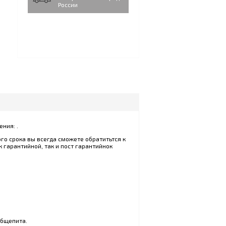
России
ния: .
го срока вы всегда сможете обратитьтся к
 гарантийной, так и пост гарантийнок
общепита.