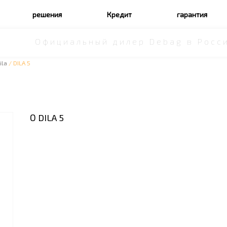
решения
Кредит
гарантия
Официальный дилер Debag в Росс
ila
/ DILA 5
О DILA 5