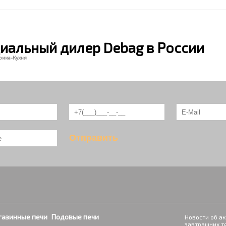
иальный дилер Debag в России
рика-Кухня
газинные печи
Подовые печи
Новости об ак
завтрашних т