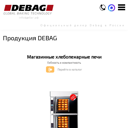
info@дебаг.рф
Официальный дилер Debag в России
Продукция DEBAG
Магазинные хлебопекарные печи
Гибкость и компактность
Перейти в каталог