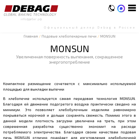
info@дебаг.рф
Официальный дилер Debag в России
Главная
/
Подовые хлебопекарные печи
/
MONSUN
MONSUN
Увеличенная поверхность выпекания, сокращенное
энергопотребление
Компактное размещение сочетается с максимально используемой
площадью для выкладки выпечки
В
хлебопечке
используется самая передовая технология
MONSUN
.
Благодаря ей движение подогретого воздуха практически сведено на
минимум. Это позволяет хлебобулочным изделиям равномерно
покрываться корочкой и дольше сохранять свежесть. Помимо этого в
данной модели плотность загрузки увеличена на треть, при этом
современная разработка существенно экономит на расходе
потребляемого электричества. Благодаря своим качествам подовая
печь
MONSUN
отлично подойдет для изготовления хлебобулочной